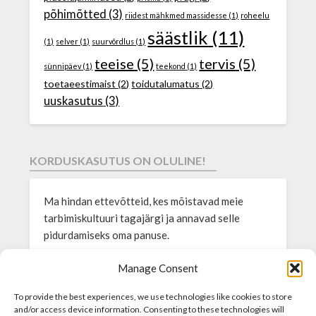
põhimõtted
(3)
riidest mähkmed massidesse
(1)
roheelu
säästlik
(11)
(1)
selver
(1)
suurvõrdlus
(1)
teeise
(5)
tervis
(5)
sünnipäev
(1)
teekond
(1)
toetaeestimaist
(2)
toidutalumatus
(2)
uuskasutus
(3)
KORDUSKASUTUS ON OLULINE!
Ma hindan ettevõtteid, kes mõistavad meie
tarbimiskultuuri tagajärgi ja annavad selle
pidurdamiseks oma panuse.
Sülearvutid24 müüb
ainult
kasutatud äriklassi
Manage Consent
sülearvuteid, mis on vastupidavad ning väga
To provide the best experiences, we use technologies like cookies to store
kvaliteetsed. Korduskasutades juba
and/or access device information. Consenting to these technologies will