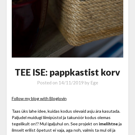
TEE ISE: pappkastist korv
Posted on
14/11/2019
by
Ege
Follow my blog with Bloglovin
Taas üks lahe idee, kuidas kodus olevaid asju ära kasutada.
Paljudel muidugi liimipüstol ja takunöör kodus olemas
tegelikult on!? Mul igaljuhul on. See projekt on
imelihtne
ja
ilmselt erilist õpetust ei vaja, aga noh, valmis ta mul oli ja