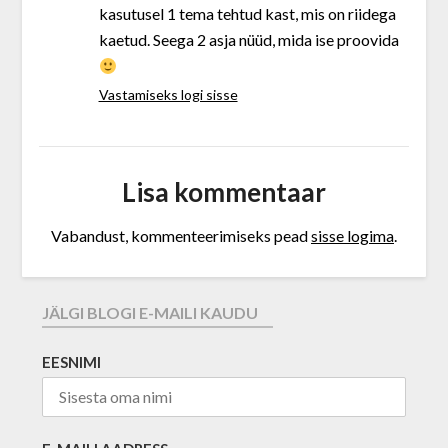
kasutusel 1 tema tehtud kast, mis on riidega
kaetud. Seega 2 asja nüüd, mida ise proovida
Vastamiseks logi sisse
Lisa kommentaar
Vabandust, kommenteerimiseks pead
sisse logima
.
JÄLGI BLOGI E-MAILI KAUDU
EESNIMI