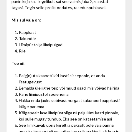
panin kirja ka. Tegelikult sai see valmis juba 2,5 aastat
tagasi. Tegin selle preilit oodates, raseduspuhkusel.
Mis sul vaja on:
Pappkast
Takunöör
Liimipüstol ja liimipulgad
Riie
Tee nii:
Paig(n)uta kaanetükid kasti sissepoole, et anda
lisatugevust
Eemalda üleliigne teip või muud osad, mis võivad häirida
Pane liimipüstol soojenema
Hakka enda jaoks sobivast nurgast takunööri pappkasti
külge panema
Kõigepealt lase liimipüstoliga nii palju liimi kasti pinnale,
kui sulle mugav tundub. Eks see on katsetamise asi
See liim kuivab üpris kiirelt ja paksult pole vaja panna,
aga eks liimipüstoli omanikud on sellega kindlasti kursis