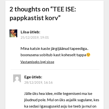
2 thoughts on “
TEE ISE:
pappkastist korv
”
Liisa
ütleb:
25/12/2019, 19:01
Mina katsin kaste järgijäänud tapeediga..
boonusena sobitub kast koheselt tuppa
Vastamiseks logi sisse
Ege
ütleb:
28/12/2019, 16:16
Jälle üks hea idee, mille tegemiseni ma ise
jõudnud pole. Mul on üks asjalik sugulane, kes
ka sedasi igasuguseid asju ise teeb ja mul on