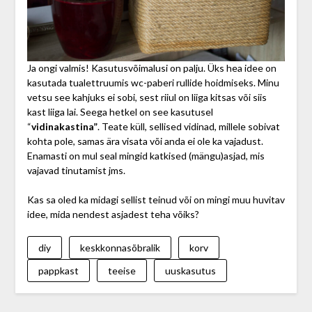
Ja ongi valmis! Kasutusvõimalusi on palju. Üks hea idee on
kasutada tualettruumis wc-paberi rullide hoidmiseks. Minu
vetsu see kahjuks ei sobi, sest riiul on liiga kitsas või siis
kast liiga lai. Seega hetkel on see kasutusel
“
vidinakastina”
. Teate küll, sellised vidinad, millele sobivat
kohta pole, samas ära visata või anda ei ole ka vajadust.
Enamasti on mul seal mingid katkised (mängu)asjad, mis
vajavad tinutamist jms.
Kas sa oled ka midagi sellist teinud või on mingi muu huvitav
idee, mida nendest asjadest teha võiks?
diy
keskkonnasõbralik
korv
pappkast
teeise
uuskasutus