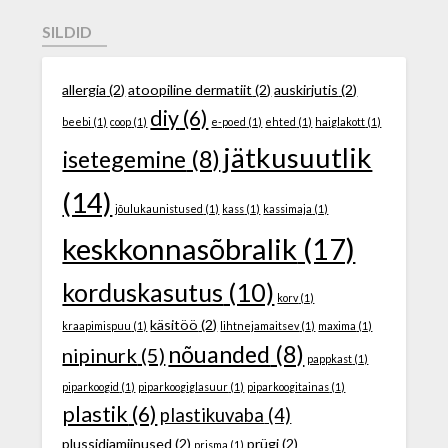
SILDID
allergia
(2)
atoopiline dermatiit
(2)
auskirjutis
(2)
diy
(6)
beebi
(1)
coop
(1)
e-poed
(1)
ehted
(1)
haiglakott
(1)
jätkusuutlik
isetegemine
(8)
(14)
jõulukaunistused
(1)
kass
(1)
kassimaja
(1)
keskkonnasõbralik
(17)
korduskasutus
(10)
korv
(1)
käsitöö
(2)
kraapimispuu
(1)
lihtnejamaitsev
(1)
maxima
(1)
nõuanded
(8)
nipinurk
(5)
pappkast
(1)
piparkoogid
(1)
piparkoogiglasuur
(1)
piparkoogitainas
(1)
plastik
(6)
plastikuvaba
(4)
plussidjamiinused
(2)
prügi
(2)
prisma
(1)