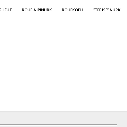
SILEHT
ROHE-NIPINURK
ROHEKOPLI
“TEE ISE” NURK