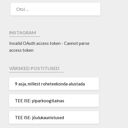
INSTAGRAM
Invalid OAuth access token - Cannot parse
access token
VÄRSKED POSTITUSED
9 asja, millest roheteekonda alustada
TEE ISE: piparkoogitainas
TEE ISE: jõulukaunistused