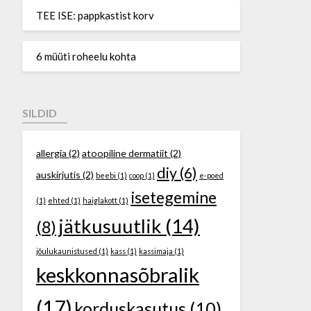
TEE ISE: pappkastist korv
6 müüti roheelu kohta
SILDID
allergia
(2)
atoopiline dermatiit
(2)
diy
(6)
auskirjutis
(2)
beebi
(1)
coop
(1)
e-poed
isetegemine
(1)
ehted
(1)
haiglakott
(1)
jätkusuutlik
(14)
(8)
jõulukaunistused
(1)
kass
(1)
kassimaja
(1)
keskkonnasõbralik
(17)
korduskasutus
(10)