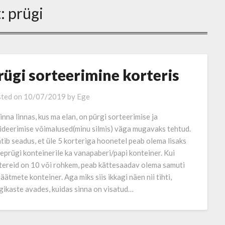
t:
prügi
rügi sorteerimine korteris
ted on
10/07/2019
by
Ege
linna linnas, kus ma elan, on pürgi sorteerimise ja
videerimise võimalused(minu silmis) väga mugavaks tehtud.
tib seadus, et üle 5 korteriga hoonetel peab olema lisaks
eprügi konteinerile ka vanapaberi/papi konteiner. Kui
tereid on 10 või rohkem, peab kättesaadav olema samuti
jäätmete konteiner. Aga miks siis ikkagi näen nii tihti,
gikaste avades, kuidas sinna on visatud…