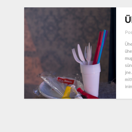
Ü
Pos
Ühe
ühe
mug
sün
jne
mit
ini