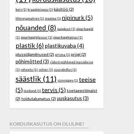
käsitöö
(2)
korv
(1)
kraapimispuu
(1)
nipinurk
(5)
lihtnejamaitsev
(1)
maxima
(1)
nõuanded
(8)
pappkast
(1)
piparkoogid
(1)
piparkoogiglasuur
(1)
piparkoogitainas
(1)
plastik
(6)
plastikuvaba
(4)
plussidjamiinused
(2)
prügi
(2)
prisma
(1)
põhimõtted
(3)
riidest mähkmed massidesse
(1)
roheelu
(1)
selver
(1)
suurvõrdlus
(1)
säästlik
(11)
teeise
sünnipäev
(1)
(5)
tervis
(5)
toetaeestimaist
teekond
(1)
uuskasutus
(3)
(2)
toidutalumatus
(2)
KORDUSKASUTUS ON OLULINE!