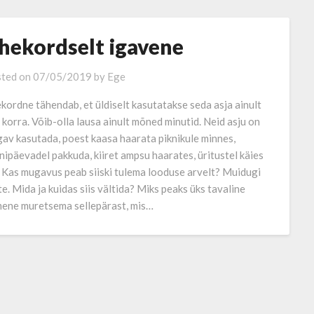
hekordselt igavene
ted on
07/05/2019
by
Ege
kordne tähendab, et üldiselt kasutatakse seda asja ainult
 korra. Võib-olla lausa ainult mõned minutid. Neid asju on
av kasutada, poest kaasa haarata piknikule minnes,
nipäevadel pakkuda, kiiret ampsu haarates, üritustel käies
. Kas mugavus peab siiski tulema looduse arvelt? Muidugi
te. Mida ja kuidas siis vältida? Miks peaks üks tavaline
mene muretsema sellepärast, mis…