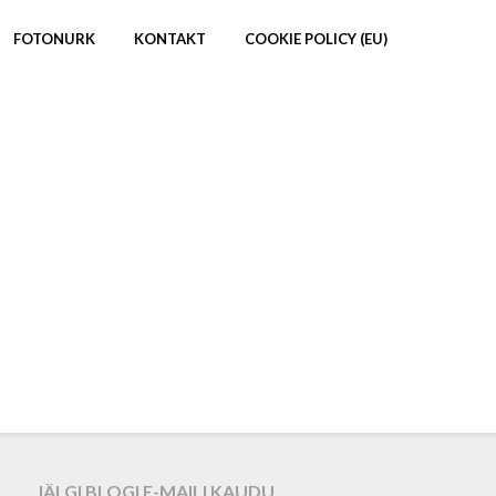
FOTONURK
KONTAKT
COOKIE POLICY (EU)
JÄLGI BLOGI E-MAILI KAUDU