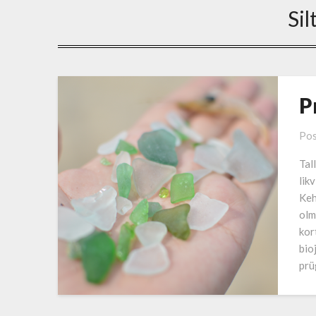
Sil
P
Pos
Tal
lik
Keh
olm
kor
bio
prü