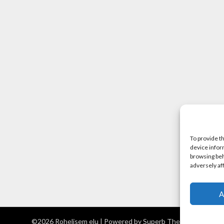
To provide t
device infor
browsing beh
adversely af
A
©2026 Rohelisem elu
| Powered by
Superb Themes