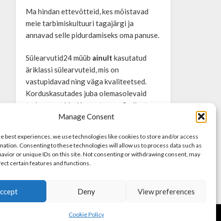
Ma hindan ettevõtteid, kes mõistavad
meie tarbimiskultuuri tagajärgi ja
annavad selle pidurdamiseks oma panuse.
Sülearvutid24 müüb
ainult
kasutatud
äriklassi sülearvuteid, mis on
vastupidavad ning väga kvaliteetsed.
Korduskasutades juba olemasolevaid
tarbeesemeid, ei kasvata me nõudlust
Manage Consent
ning tekita arutut ressursside kadu.
he best experiences, we use technologies like cookies to store and/or access
Uuri lähemalt
https://sulearvutid24.ee/
mation. Consenting to these technologies will allow us to process data such as
avior or unique IDs on this site. Not consenting or withdrawing consent, may
fect certain features and functions.
ccept
Deny
View preferences
Cookie Policy