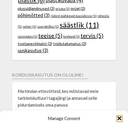
plastikuvaba
(4)
plussidjamiinused
(2)
prügi
(2)
prisma
(1)
põhimõtted
(3)
riidest mähkmed massidesse
(1)
roheelu
säästlik
(11)
(1)
selver
(1)
suurvõrdlus
(1)
teeise
(5)
tervis
(5)
sünnipäev
(1)
teekond
(1)
toetaeestimaist
(2)
toidutalumatus
(2)
uuskasutus
(3)
KORDUSKASUTUS ON OLULINE!
Ma hindan ettevõtteid, kes mõistavad meie
tarbimiskultuuri tagajärgi ja annavad selle
pidurdamiseks oma panuse.
Sülearvutid24 müüb
ainult
kasutatud äriklassi
Manage Consent
sülearvuteid, mis on vastupidavad ning väga