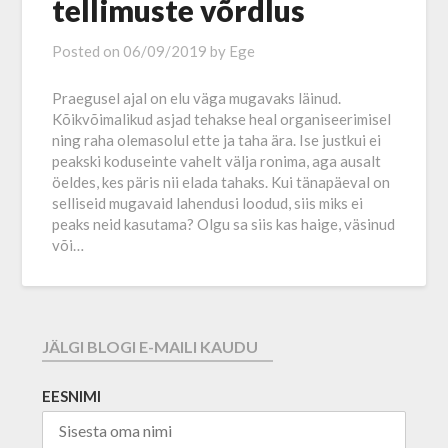
tellimuste võrdlus
Posted on
06/09/2019
by
Ege
Praegusel ajal on elu väga mugavaks läinud.
Kõikvõimalikud asjad tehakse heal organiseerimisel
ning raha olemasolul ette ja taha ära. Ise justkui ei
peakski koduseinte vahelt välja ronima, aga ausalt
öeldes, kes päris nii elada tahaks. Kui tänapäeval on
selliseid mugavaid lahendusi loodud, siis miks ei
peaks neid kasutama? Olgu sa siis kas haige, väsinud
või…
JÄLGI BLOGI E-MAILI KAUDU
EESNIMI