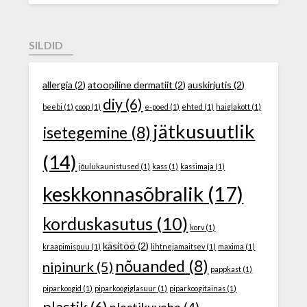
SILDID
allergia
(2)
atoopiline dermatiit
(2)
auskirjutis
(2)
diy
(6)
beebi
(1)
coop
(1)
e-poed
(1)
ehted
(1)
haiglakott
(1)
jätkusuutlik
isetegemine
(8)
(14)
jõulukaunistused
(1)
kass
(1)
kassimaja
(1)
keskkonnasõbralik
(17)
korduskasutus
(10)
korv
(1)
käsitöö
(2)
kraapimispuu
(1)
lihtnejamaitsev
(1)
maxima
(1)
nõuanded
(8)
nipinurk
(5)
pappkast
(1)
piparkoogid
(1)
piparkoogiglasuur
(1)
piparkoogitainas
(1)
plastik
(6)